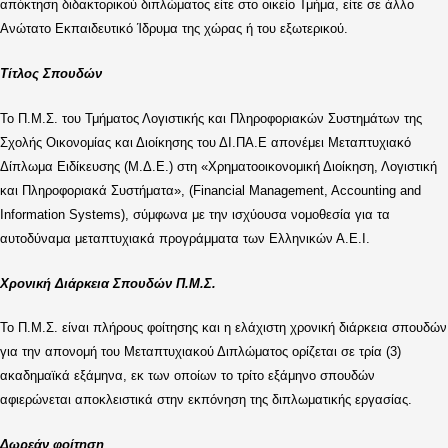
απόκτηση διδακτορικού διπλώματος είτε στο οικείο Τμήμα, είτε σε άλλο
Ανώτατο Εκπαιδευτικό Ίδρυμα της χώρας ή του εξωτερικού.
Τίτλος Σπουδών
Το Π.Μ.Σ. του Τμήματος Λογιστικής και Πληροφοριακών Συστημάτων της
Σχολής Οικονομίας και Διοίκησης του ΔΙ.ΠΑ.Ε απονέμει Μεταπτυχιακό
Δίπλωμα Ειδίκευσης (Μ.Δ.Ε.) στη «Χρηματοοικονομική Διοίκηση, Λογιστική
και Πληροφοριακά Συστήματα», (Financial Management, Accounting and
Information Systems), σύμφωνα με την ισχύουσα νομοθεσία για τα
αυτοδύναμα μεταπτυχιακά προγράμματα των Ελληνικών Α.Ε.Ι.
Χρονική Διάρκεια Σπουδών Π.Μ.Σ
.
Το Π.Μ.Σ. είναι πλήρους φοίτησης και η ελάχιστη χρονική διάρκεια σπουδών
για την απονομή του Μεταπτυχιακού Διπλώματος ορίζεται σε τρία (3)
ακαδημαϊκά εξάμηνα, εκ των οποίων το τρίτο εξάμηνο σπουδών
αφιερώνεται αποκλειστικά στην εκπόνηση της διπλωματικής εργασίας.
Δωρεάν φοίτηση