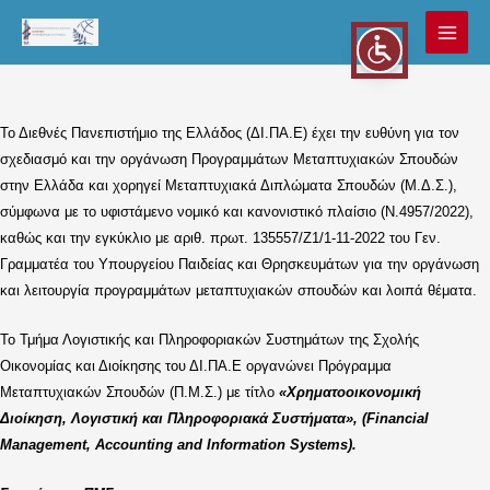
Μετάβαση
στο
MAI
περιεχόμενο
MEN
Το Διεθνές Πανεπιστήμιο της Ελλάδος (ΔΙ.ΠΑ.Ε) έχει την ευθύνη για τον
σχεδιασμό και την οργάνωση Προγραμμάτων Μεταπτυχιακών Σπουδών
στην Ελλάδα και χορηγεί Μεταπτυχιακά Διπλώματα Σπουδών (Μ.Δ.Σ.),
σύμφωνα με το υφιστάμενο νομικό και κανονιστικό πλαίσιο (Ν.4957/2022),
καθώς και την εγκύκλιο με αριθ. πρωτ. 135557/Ζ1/1-11-2022 του Γεν.
Γραμματέα του Υπουργείου Παιδείας και Θρησκευμάτων για την οργάνωση
και λειτουργία προγραμμάτων μεταπτυχιακών σπουδών και λοιπά θέματα.
Το Τμήμα Λογιστικής και Πληροφοριακών Συστημάτων της Σχολής
Οικονομίας και Διοίκησης του ΔΙ.ΠΑ.Ε οργανώνει Πρόγραμμα
Μεταπτυχιακών Σπουδών (Π.Μ.Σ.) με τίτλο
«Χρηματοοικονομική
Διοίκηση, Λογιστική και Πληροφοριακά Συστήματα», (Financial
Management, Accounting and Information Systems).