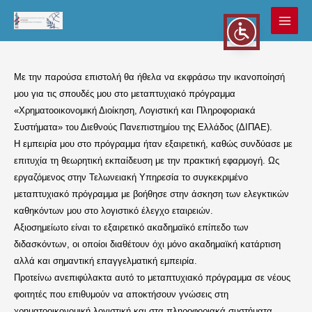
Μετάβαση
στο
MAI
περιεχόμενο
MEN
Με την παρούσα επιστολή θα ήθελα να εκφράσω την ικανοποίησή
μου για τις σπουδές μου στο μεταπτυχιακό πρόγραμμα
«Χρηματοοικονομική Διοίκηση, Λογιστική και Πληροφοριακά
Συστήματα» του Διεθνούς Πανεπιστημίου της Ελλάδος (ΔΙΠΑΕ).
Η εμπειρία μου στο πρόγραμμα ήταν εξαιρετική, καθώς συνδύασε με
επιτυχία τη θεωρητική εκπαίδευση με την πρακτική εφαρμογή. Ως
εργαζόμενος στην Τελωνειακή Υπηρεσία το συγκεκριμένο
μεταπτυχιακό πρόγραμμα με βοήθησε στην άσκηση των ελεγκτικών
καθηκόντων μου στο λογιστικό έλεγχο εταιρειών.
Αξιοσημείωτο είναι το εξαιρετικό ακαδημαϊκό επίπεδο των
διδασκόντων, οι οποίοι διαθέτουν όχι μόνο ακαδημαϊκή κατάρτιση
αλλά και σημαντική επαγγελματική εμπειρία.
Προτείνω ανεπιφύλακτα αυτό το μεταπτυχιακό πρόγραμμα σε νέους
φοιτητές που επιθυμούν να αποκτήσουν γνώσεις στη
χρηματοοικονομική λογιστική και στα πληροφοριακά συστήματα.