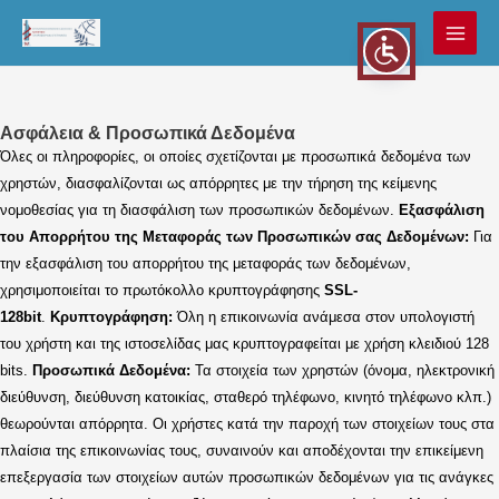
Μετάβαση
στο
MAI
περιεχόμενο
MEN
Ασφάλεια & Προσωπικά Δεδομένα
Όλες οι πληροφορίες, οι οποίες σχετίζονται με προσωπικά δεδομένα των
χρηστών, διασφαλίζονται ως απόρρητες με την τήρηση της κείμενης
νομοθεσίας για τη διασφάλιση των προσωπικών δεδομένων.
Εξασφάλιση
του Απορρήτου της Μεταφοράς των Προσωπικών σας Δεδομένων:
Για
την εξασφάλιση του απορρήτου της μεταφοράς των δεδομένων,
χρησιμοποιείται το πρωτόκολλο κρυπτογράφησης
SSL
-
128
bit
.
Κρυπτογράφηση:
Όλη η επικοινωνία ανάμεσα στον υπολογιστή
του χρήστη και της ιστοσελίδας μας κρυπτογραφείται με χρήση κλειδιού 128
bits.
Προσωπικά Δεδομένα:
Τα στοιχεία των χρηστών (όνομα, ηλεκτρονική
διεύθυνση, διεύθυνση κατοικίας, σταθερό τηλέφωνο, κινητό τηλέφωνο κλπ.)
θεωρούνται απόρρητα. Οι χρήστες κατά την παροχή των στοιχείων τους στα
πλαίσια της επικοινωνίας τους, συναινούν και αποδέχονται την επικείμενη
επεξεργασία των στοιχείων αυτών προσωπικών δεδομένων για τις ανάγκες